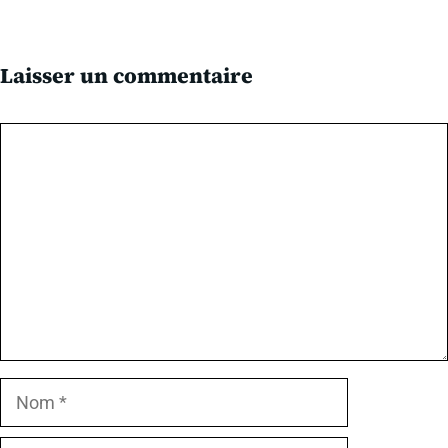
Laisser un commentaire
Commentaire
Nom