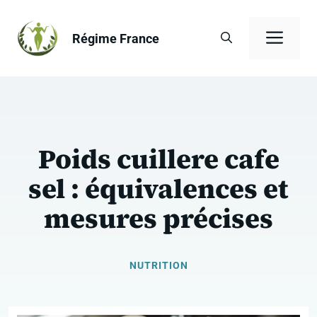
Aller
au
Men
Régime France
contenu
Poids cuillere cafe
sel : équivalences et
mesures précises
NUTRITION