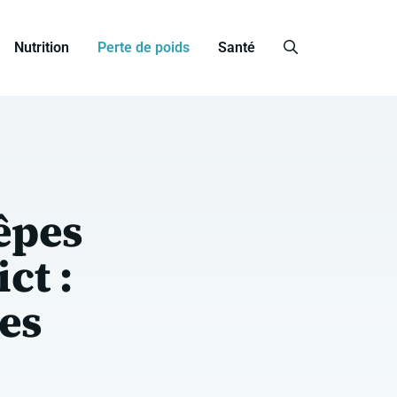
Nutrition
Perte de poids
Santé
êpes
ct :
ves