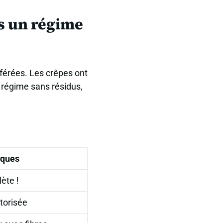
s un régime
éférées. Les crêpes ont
n régime sans résidus,
ques
ète !
torisée