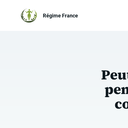
Aller
au
Régime France
contenu
Peu
pen
co