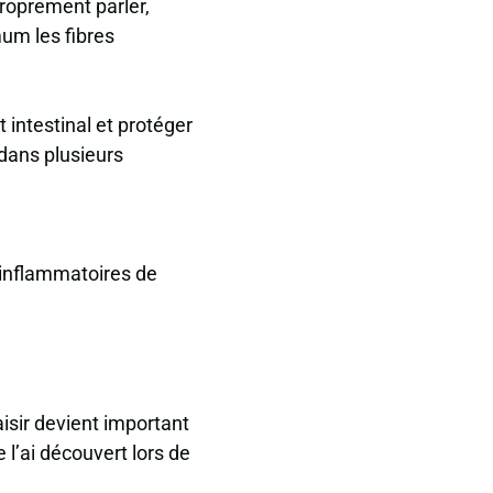
roprement parler,
mum les fibres
 intestinal et protéger
 dans plusieurs
 inflammatoires de
aisir devient important
 l’ai découvert lors de