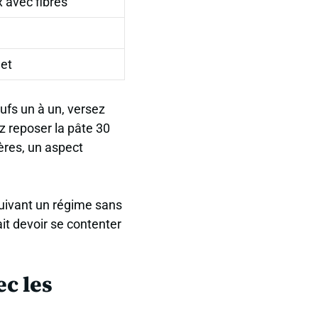
x avec fibres
et
œufs un à un, versez
z reposer la pâte 30
ères
, un aspect
suivant un régime sans
ait devoir se contenter
ec les