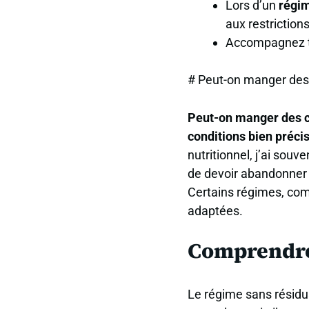
Lors d’un
régim
aux restrictions
Accompagnez to
# Peut-on manger des c
Peut-on manger des cr
conditions bien préci
nutritionnel, j’ai sou
de devoir abandonner t
Certains régimes, com
adaptées.
Comprendre 
Le régime sans résidus