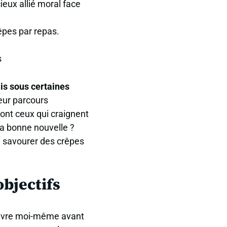
eux allié moral face
êpes par repas.
s
is sous certaines
eur parcours
sont ceux qui craignent
La bonne nouvelle ?
 savourer des crêpes
objectifs
suivre moi-même avant