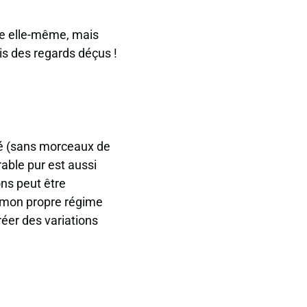
âte elle-même, mais
ois des regards déçus !
tré (sans morceaux de
rable pur est aussi
ons peut être
 mon propre régime
réer des variations