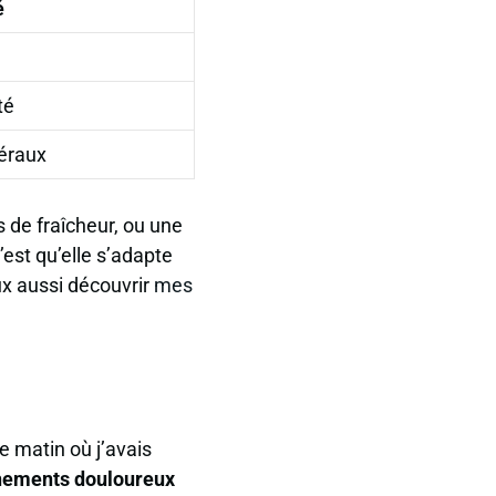
é
té
néraux
 de fraîcheur, ou une
est qu’elle s’adapte
ux aussi découvrir
mes
he matin où j’avais
nements douloureux