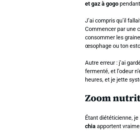
et gaz à gogo
pendant 
J’ai compris qu’il falla
Commencer par une cui
consommer les graines
œsophage ou ton estom
Autre erreur : j’ai gar
fermenté, et l’odeur 
heures, et je jette sy
Zoom nutrit
Étant diététicienne, j
chia
apportent vraimen