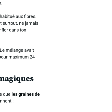
n.
 habitué aux fibres.
t surtout,
ne jamais
nfler dans ton
. Le mélange avait
se pour maximum 24
 magiques
ce que
les graines de
nnent :