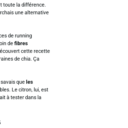
it toute la différence
.
rchais une alternative
ces de running
soin de
fibres
découvert cette recette
graines de chia. Ça
e savais que
les
es. Le citron, lui, est
ait à tester dans la
s