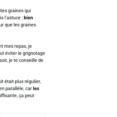
ites graines qui
s l’astuce :
bien
ur que les graines
nt mes repas, je
ut éviter le grignotage
oir, je te conseille de
t était plus régulier,
n parallèle, car
les
ffisante, ça peut