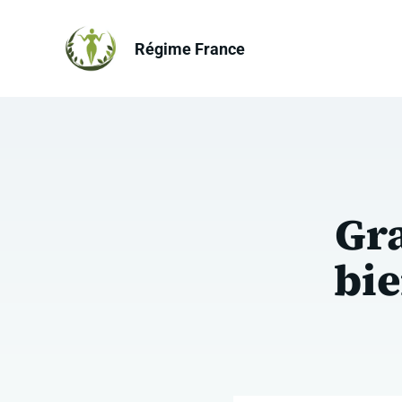
Aller
au
Régime France
contenu
Gra
bie