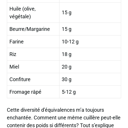
Huile (olive,
15 g
végétale)
Beurre/Margarine
15 g
Farine
10-12 g
Riz
18 g
Miel
20 g
Confiture
30 g
Fromage râpé
5-12 g
Cette diversité d’équivalences m’a toujours
enchantée. Comment une même cuillère peut-elle
contenir des poids si différents? Tout s’explique