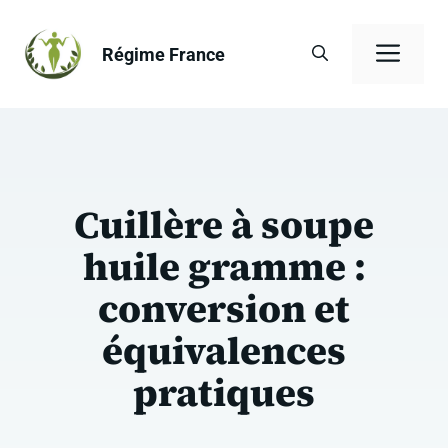
Aller
au
Men
Régime France
contenu
Cuillère à soupe
huile gramme :
conversion et
équivalences
pratiques