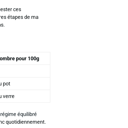
tester ces
ères étapes de ma
ns.
ombre pour 100g
u pot
u verre
 régime équilibré
anc quotidiennement.