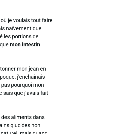
ù je voulais tout faire
ais naïvement que
é les portions de
t que
mon intestin
utonner mon jean en
époque, j’enchaînais
is pas pourquoi mon
 sais que j’avais fait
n des aliments dans
tains glucides non
 naturel, mais quand