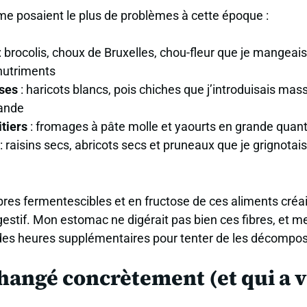
 me posaient le plus de problèmes à cette époque :
: brocolis, choux de Bruxelles, chou-fleur que je mangeai
nutriments
ses
: haricots blancs, pois chiches que j’introduisais ma
iande
itiers
: fromages à pâte molle et yaourts en grande quant
: raisins secs, abricots secs et pruneaux que je grignota
bres fermentescibles et en fructose de ces aliments créait
stif. Mon estomac ne digérait pas bien ces fibres, et m
t des heures supplémentaires pour tenter de les décompos
 changé concrètement (et qui a