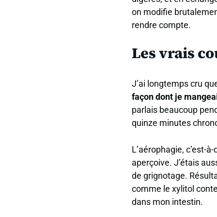
on modifie brutalemen
rendre compte.
Les vrais co
J’ai longtemps cru qu
façon dont je mangeai
parlais beaucoup pend
quinze minutes chron
L’aérophagie, c’est-à-d
aperçoive. J’étais au
de grignotage. Résulta
comme le xylitol con
dans mon intestin.