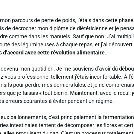
n parcours de perte de poids, j’étais dans cette phase o
is de décrocher mon diplôme de diététicienne et je pens
ndre comme dans les manuels. Sauf que non. J’ai multipli
jouté des légumineuses à chaque repas, et j’ai découver
s d’accord avec cette révolution alimentaire
.
st devenu mon quotidien. Je me souviens d’avoir dû débo
ez-vous professionnel tellement j’étais inconfortable. À l’
ensifs pour perdre mes derniers kilos, et je ne comprena
rs que je faisais « tout bien ». Maintenant, avec le recul, je
es erreurs courantes à éviter pendant un régime
.
meux ballonnements, c’est principalement
la fermentatio
ries intestinales tentent de décomposer les fibres et cer
, elles produisent du gaz. C’est un processus totalement