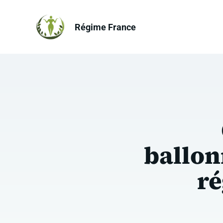
Aller
au
Régime France
contenu
ballon
ré