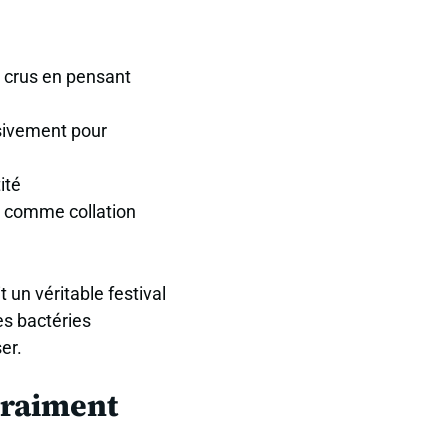
s crus en pensant
ssivement pour
ité
is comme collation
 un véritable festival
es bactéries
er.
 vraiment