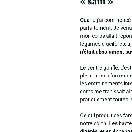
« sain »
Quand j’ai commencé mo
parfaitement. Je vena
mon corps allait répo
légumes crucifères, a
n’était absolument pa
Le ventre gonflé, c’e
plein milieu d’un rend
les entraînements int
corps me trahissait alo
pratiquement toutes
l
Ce qui produit ces fa
notre côlon
. Les bacté
digérés, et en échange