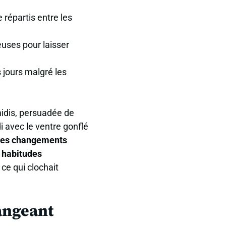
e
répartis entre les
euses pour laisser
s jours
malgré les
idis, persuadée de
i avec le ventre gonflé
 des changements
 habitudes
 ce qui clochait
angeant