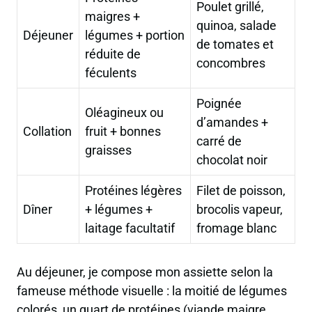
Poulet grillé,
maigres +
quinoa, salade
Déjeuner
légumes + portion
de tomates et
réduite de
concombres
féculents
Poignée
Oléagineux ou
d’amandes +
Collation
fruit + bonnes
carré de
graisses
chocolat noir
Protéines légères
Filet de poisson,
Dîner
+ légumes +
brocolis vapeur,
laitage facultatif
fromage blanc
Au déjeuner, je compose mon assiette selon la
fameuse méthode
visuelle
: la moitié de légumes
colorés, un quart de protéines (viande maigre,