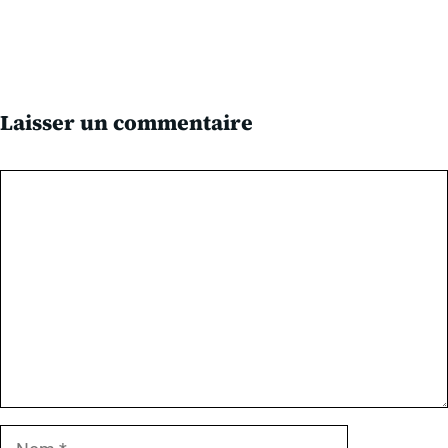
Laisser un commentaire
Commentaire
Nom